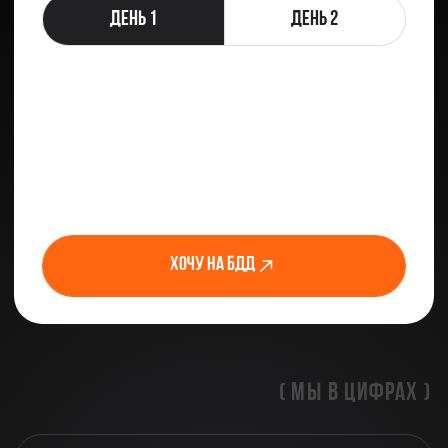
участников
владельцы агентств, СТО, тимлиды,
СМО, маркетологи, SEO и PPC
специалисты, предприниматели
30+
докладов
эксклюзивные знания от самых
мощных специалистов России, только
свежие доклады от тех, кто чего-то
добился в сфере самостоятельно
200%