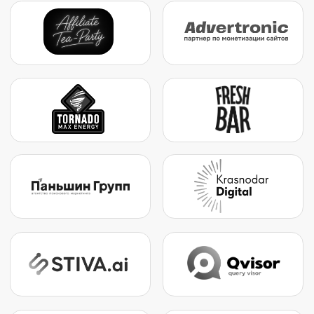
Билет включает обед, фуршет и запись всех выступлений.
Клуб БДД. Для тех, кто не хочет ждать год до
следующего форума маркетологов, работает закрытое
сообщество с регулярными офлайн-встречами и
бонусами.
Это единственная конференция в таком формате.
Наши участники — гости города, поэтому мы создали клуб
БДД, который дает посетить дополнительные
мероприятия, помимо основной конференции.
Организаторы
Ведущий SEO-специалист России —
Дмитрий Шахов
Команда агентства интернет-маркетинга
Ремарка