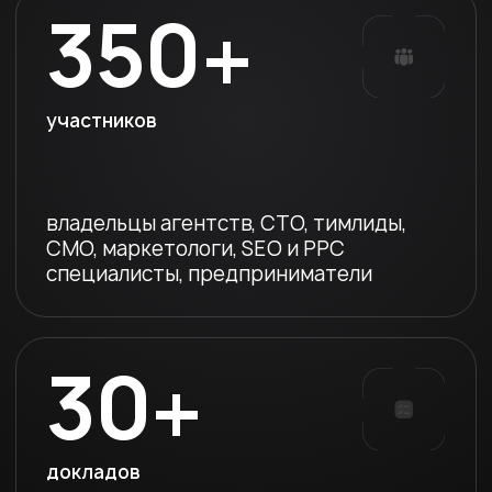
концентрация нетворкинга
огромное количество совместных
активностей дает безграничные
возможности для знакомств
и секретных знаний, у вас не будет
и шанса уйти без полезных контактов
ПРОГРАММА
День 1
День 2