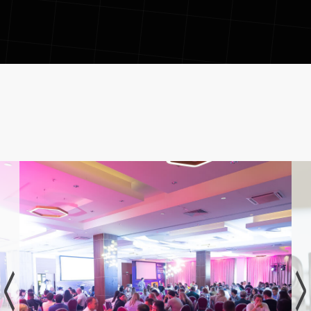
Конференция
БДД 2026
Купить билет
Стать спикером
Заказать рекламу и спонсорские пакеты
вы можете по запросу
на
super@balticdigitaldays.ru
Договор оферты
Политика обработки персональных данных
Конференция БДД - Все права защищены
Разработано
Ремарка