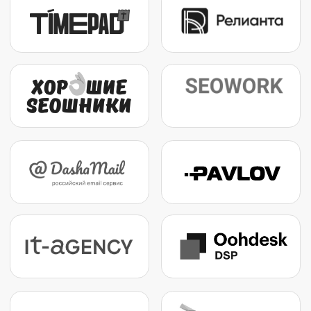
клуба.
ЧАТ БДД В TELEGRAM
БОНУСЫ КЛУБА БДД