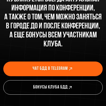
Навигация
Главная
Программа
Партнеры
История БДД
Клуб БДД
Блог
Премия БДД
Телефон
+7 (4012) 52-36-10
email
super@balticdigitaldays.ru
Телеграм
@bddchat