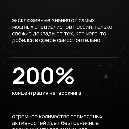
7 августа, пятница
Знакомства на берегу
балтийского моря
Встречаем гостей в центре города
и отправляемся в море нетворкинга
в кафе "Ладья"
СМОТРЕТЬ РАСПИСАНИЕ ДОКЛАДОВ
Адрес локации: ул. Морская Набережная, 9,
п. г. т. Янтарный Автобусы 1, 120, 582