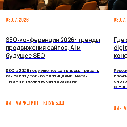
03.07.2026
03.07
SEO-конференция 2026: тренды
Где
продвижения сайтов, AI и
digi
будущее SEO
кон
SEO в 2026 году уже нельзя рассматривать
Руков
как работу только с позициями, мета-
сложн
тегами и техническими правками.
смотр
коман
ИИ
МАРКЕТИНГ
КЛУБ БДД
ИИ
М