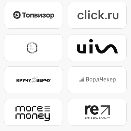
БДД это не просто
конференция
БДД (ex . Baltic Digital Days) - ежегодная конференция по
маркетингу, которая проходит в Калининграде 14-й год
подряд. В 2026 году форум маркетологов и digital-
специалистов соберется 7–8 августа.
БДД - одно из ключевых мероприятий Калининграда 2026:
30+ докладов, 350+ участников, практические кейсы по
SEO, AI, GEO, performance-маркетингу и управлению
агентствами.
Кто приезжает на BDD. Маркетологи, SEO и PPC-
специалисты, таргетологи, владельцы digital-агентств,
тимлиды и руководители инхаус-команд. География - вся
Россия и СНГ: Москва, Питер, Екатеринбург, Казань, Минск.
Почему именно Калининград. Единственная конференция
Калининград 2026 такого уровня в digital-сфере.
Участники совмещают профессиональный рост с
отпуском у Балтийского моря - препати на берегу,
экскурсии, янтарный край.
Формат двух дней. 7 августа - препати и нетворкинг в
Янтарном, 8 августа - день докладов в форте "Штайн".